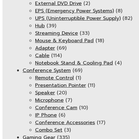
External DVD Drive
(2)
EPS (Emergency Power Systems)
(8)
UPS (Uninterruptible Power Supply)
(82)
Hub
(39)
Streaming Device
(33)
Mouse & Keyboard Pad
(18)
Adapter
(69)
Cable
(114)
Notebook Stand & Cooling Pad
(4)
Conference System
(69)
Remote Control
(1)
Presentation Pointer
(11)
Speaker
(20)
Microphone
(7)
Conference Cam
(10)
IP Phone
(6)
Conference Accessories
(17)
Combo Set
(3)
Gaming Gear
(335)