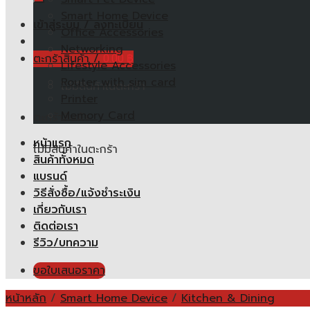
Smart Home Device
เข้าสู่ระบบ / ลงทะเบียน
Office Accessories
Networking
ตะกร้าสินค้า /
0.00
฿
Lifestyle Accessories
Router with sim card
ไม่มีสินค้าในตะกร้า
Printer
Memory Card
ตะกร้าสินค้า
หน้าแรก
ไม่มีสินค้าในตะกร้า
สินค้าทั้งหมด
แบรนด์
วิธีสั่งซื้อ/แจ้งชำระเงิน
เกี่ยวกับเรา
ติดต่อเรา
รีวิว/บทความ
ขอใบเสนอราคา
หน้าหลัก
/
Smart Home Device
/
Kitchen & Dining