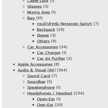
Cable Lock
(1)
Glasses
(3)
Mixing Amp
(1)
Bag
(51)
กระเป๋าสำหรับ Nintendo Switch
(7)
Backpack
(29)
Sleeve
(3)
Others
(9)
Car Accessories
(34)
Car Charger
(1)
Car Air Purifier
(2)
Apple Accessories
(8)
Audio & Visual (AV)
(364)
Sound Card
(7)
Soundbar
(5)
Speakerphone
(1)
Headphones / Headset
(234)
Open-Ear
(1)
Over-Ear
(20)