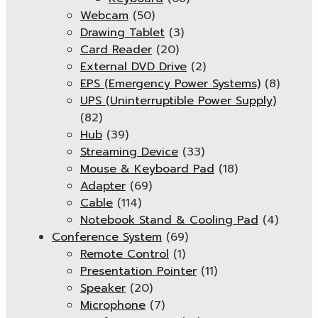
Webcam
(50)
Drawing Tablet
(3)
Card Reader
(20)
External DVD Drive
(2)
EPS (Emergency Power Systems)
(8)
UPS (Uninterruptible Power Supply)
(82)
Hub
(39)
Streaming Device
(33)
Mouse & Keyboard Pad
(18)
Adapter
(69)
Cable
(114)
Notebook Stand & Cooling Pad
(4)
Conference System
(69)
Remote Control
(1)
Presentation Pointer
(11)
Speaker
(20)
Microphone
(7)