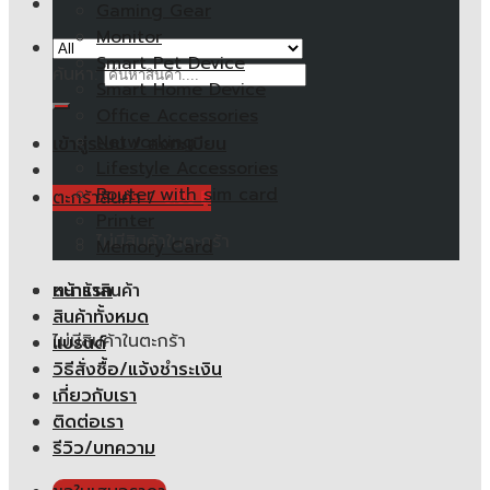
Gaming Gear
Monitor
Smart Pet Device
ค้นหา:
Smart Home Device
Office Accessories
Networking
เข้าสู่ระบบ / ลงทะเบียน
Lifestyle Accessories
Router with sim card
ตะกร้าสินค้า /
0.00
฿
Printer
ไม่มีสินค้าในตะกร้า
Memory Card
หน้าแรก
ตะกร้าสินค้า
สินค้าทั้งหมด
ไม่มีสินค้าในตะกร้า
แบรนด์
วิธีสั่งซื้อ/แจ้งชำระเงิน
เกี่ยวกับเรา
ติดต่อเรา
รีวิว/บทความ