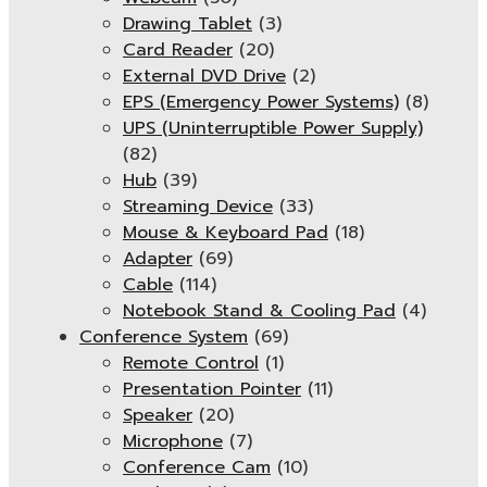
Drawing Tablet
(3)
Card Reader
(20)
External DVD Drive
(2)
EPS (Emergency Power Systems)
(8)
UPS (Uninterruptible Power Supply)
(82)
Hub
(39)
Streaming Device
(33)
Mouse & Keyboard Pad
(18)
Adapter
(69)
Cable
(114)
Notebook Stand & Cooling Pad
(4)
Conference System
(69)
Remote Control
(1)
Presentation Pointer
(11)
Speaker
(20)
Microphone
(7)
Conference Cam
(10)