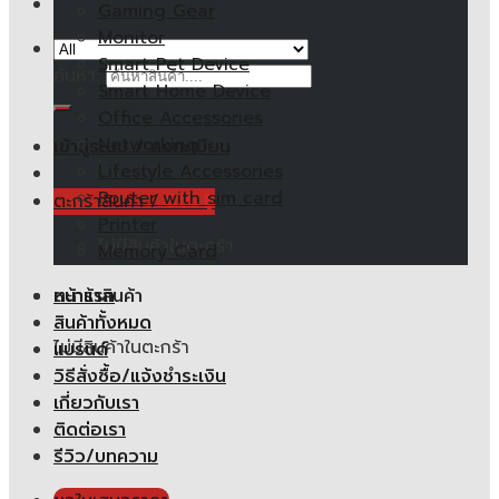
Gaming Gear
Monitor
Smart Pet Device
ค้นหา:
Smart Home Device
Office Accessories
Networking
เข้าสู่ระบบ / ลงทะเบียน
Lifestyle Accessories
Router with sim card
ตะกร้าสินค้า /
0.00
฿
Printer
ไม่มีสินค้าในตะกร้า
Memory Card
หน้าแรก
ตะกร้าสินค้า
สินค้าทั้งหมด
ไม่มีสินค้าในตะกร้า
แบรนด์
วิธีสั่งซื้อ/แจ้งชำระเงิน
เกี่ยวกับเรา
ติดต่อเรา
รีวิว/บทความ