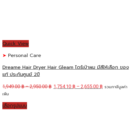
Quick View
Personal Care
Dreame Hair Dryer Hair Gleam ไดร์เป่าผม มีสีให้เลือก ของ
แท้ ประกันศูนย์ 2ปี
1,949.00
฿
–
2,950.00
฿
1,754.10
฿
–
2,655.00
฿
รวมภาษีมูลค่า
เพิ่ม
เลือกรูปแบบ