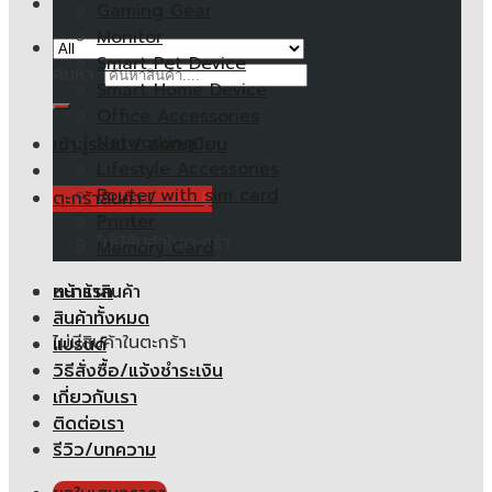
Gaming Gear
Monitor
Smart Pet Device
ค้นหา:
Smart Home Device
Office Accessories
Networking
เข้าสู่ระบบ / ลงทะเบียน
Lifestyle Accessories
Router with sim card
ตะกร้าสินค้า /
0.00
฿
Printer
ไม่มีสินค้าในตะกร้า
Memory Card
หน้าแรก
ตะกร้าสินค้า
สินค้าทั้งหมด
ไม่มีสินค้าในตะกร้า
แบรนด์
วิธีสั่งซื้อ/แจ้งชำระเงิน
เกี่ยวกับเรา
ติดต่อเรา
รีวิว/บทความ