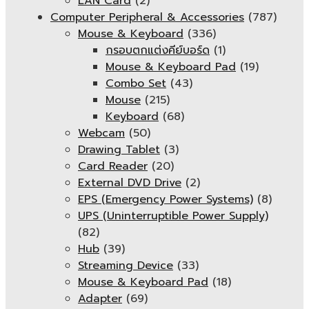
LAN Card
(2)
Computer Peripheral & Accessories
(787)
Mouse & Keyboard
(336)
กรอบตกแต่งคีย์บอร์ด
(1)
Mouse & Keyboard Pad
(19)
Combo Set
(43)
Mouse
(215)
Keyboard
(68)
Webcam
(50)
Drawing Tablet
(3)
Card Reader
(20)
External DVD Drive
(2)
EPS (Emergency Power Systems)
(8)
UPS (Uninterruptible Power Supply)
(82)
Hub
(39)
Streaming Device
(33)
Mouse & Keyboard Pad
(18)
Adapter
(69)