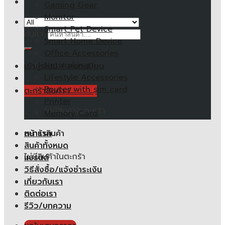
Gaming Gear
Monitor
Smart Pet Device
ค้นหา:
Smart Home Device
Office Accessories
Networking
เข้าสู่ระบบ / ลงทะเบียน
Lifestyle Accessories
Router with sim card
ตะกร้าสินค้า /
0.00
฿
Printer
ไม่มีสินค้าในตะกร้า
Memory Card
หน้าแรก
ตะกร้าสินค้า
สินค้าทั้งหมด
ไม่มีสินค้าในตะกร้า
แบรนด์
วิธีสั่งซื้อ/แจ้งชำระเงิน
เกี่ยวกับเรา
ติดต่อเรา
รีวิว/บทความ