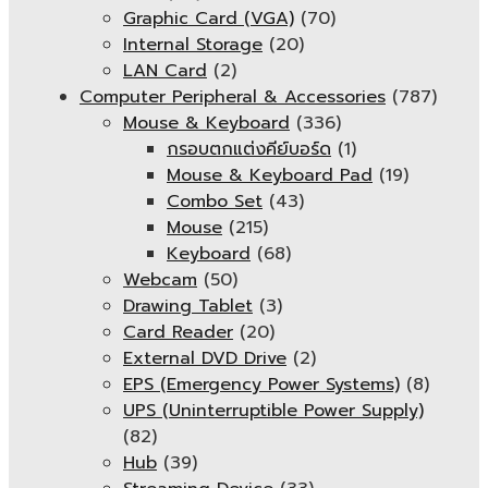
Graphic Card (VGA)
(70)
Internal Storage
(20)
LAN Card
(2)
Computer Peripheral & Accessories
(787)
Mouse & Keyboard
(336)
กรอบตกแต่งคีย์บอร์ด
(1)
Mouse & Keyboard Pad
(19)
Combo Set
(43)
Mouse
(215)
Keyboard
(68)
Webcam
(50)
Drawing Tablet
(3)
Card Reader
(20)
External DVD Drive
(2)
EPS (Emergency Power Systems)
(8)
UPS (Uninterruptible Power Supply)
(82)
Hub
(39)