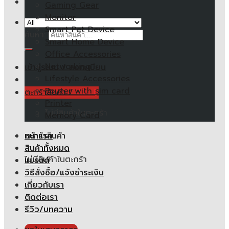
Gaming Gear
Monitor
Smart Pet Device
ค้นหา:
Smart Home Device
Office Accessories
Networking
เข้าสู่ระบบ / ลงทะเบียน
Lifestyle Accessories
Router with sim card
ตะกร้าสินค้า /
0.00
฿
Printer
ไม่มีสินค้าในตะกร้า
Memory Card
หน้าแรก
ตะกร้าสินค้า
สินค้าทั้งหมด
ไม่มีสินค้าในตะกร้า
แบรนด์
วิธีสั่งซื้อ/แจ้งชำระเงิน
เกี่ยวกับเรา
ติดต่อเรา
รีวิว/บทความ