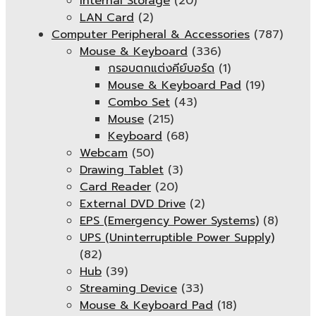
Internal Storage
(20)
LAN Card
(2)
Computer Peripheral & Accessories
(787)
Mouse & Keyboard
(336)
กรอบตกแต่งคีย์บอร์ด
(1)
Mouse & Keyboard Pad
(19)
Combo Set
(43)
Mouse
(215)
Keyboard
(68)
Webcam
(50)
Drawing Tablet
(3)
Card Reader
(20)
External DVD Drive
(2)
EPS (Emergency Power Systems)
(8)
UPS (Uninterruptible Power Supply)
(82)
Hub
(39)
Streaming Device
(33)
Mouse & Keyboard Pad
(18)