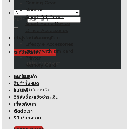
Gaming Gear
Monitor
Smart Pet Device
ค้นหา:
Smart Home Device
Office Accessories
Networking
เข้าสู่ระบบ / ลงทะเบียน
Lifestyle Accessories
Router with sim card
ตะกร้าสินค้า /
0.00
฿
Printer
ไม่มีสินค้าในตะกร้า
Memory Card
หน้าแรก
ตะกร้าสินค้า
สินค้าทั้งหมด
ไม่มีสินค้าในตะกร้า
แบรนด์
วิธีสั่งซื้อ/แจ้งชำระเงิน
เกี่ยวกับเรา
ติดต่อเรา
รีวิว/บทความ