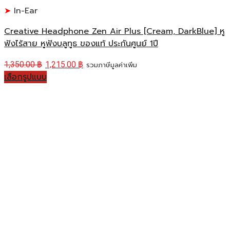
In-Ear
Creative Headphone Zen Air Plus [Cream, DarkBlue] หู
ฟังไร้สาย หูฟังบลูทูธ ของแท้ ประกันศูนย์ 1ปี
1,350.00
฿
1,215.00
฿
รวมภาษีมูลค่าเพิ่ม
เลือกรูปแบบ