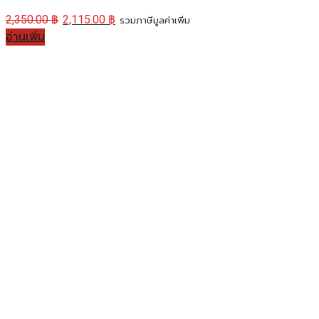
2,350.00
฿
2,115.00
฿
รวมภาษีมูลค่าเพิ่ม
อ่านเพิ่ม