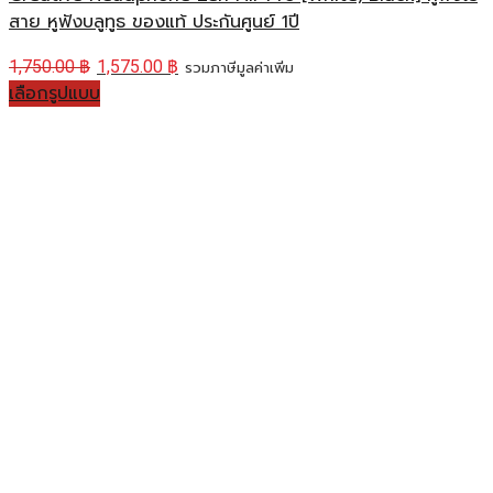
สาย หูฟังบลูทูธ ของแท้ ประกันศูนย์ 1ปี
1,750.00
฿
1,575.00
฿
รวมภาษีมูลค่าเพิ่ม
เลือกรูปแบบ