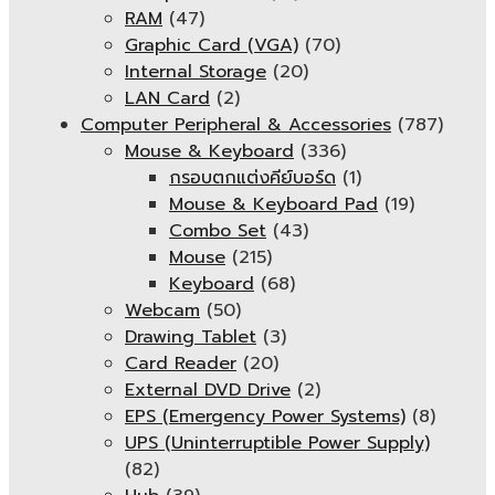
RAM
(47)
Graphic Card (VGA)
(70)
Internal Storage
(20)
LAN Card
(2)
Computer Peripheral & Accessories
(787)
Mouse & Keyboard
(336)
กรอบตกแต่งคีย์บอร์ด
(1)
Mouse & Keyboard Pad
(19)
Combo Set
(43)
Mouse
(215)
Keyboard
(68)
Webcam
(50)
Drawing Tablet
(3)
Card Reader
(20)
External DVD Drive
(2)
EPS (Emergency Power Systems)
(8)
UPS (Uninterruptible Power Supply)
(82)