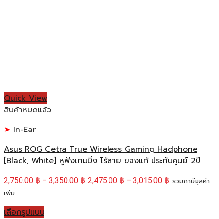
Quick View
สินค้าหมดแล้ว
In-Ear
Asus ROG Cetra True Wireless Gaming Hadphone
[Black, White] หูฟังเกมมิ่ง ไร้สาย ของแท้ ประกันศูนย์ 2ปี
2,750.00
฿
–
3,350.00
฿
2,475.00
฿
–
3,015.00
฿
รวมภาษีมูลค่า
เพิ่ม
เลือกรูปแบบ