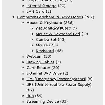
Graphic Card (VGA)
(70)
Internal Storage
(20)
LAN Card
(2)
Computer Peripheral & Accessories
(787)
Mouse & Keyboard
(336)
กรอบตกแต่งคีย์บอร์ด
(1)
Mouse & Keyboard Pad
(19)
Combo Set
(43)
Mouse
(215)
Keyboard
(68)
Webcam
(50)
Drawing Tablet
(3)
Card Reader
(20)
External DVD Drive
(2)
EPS (Emergency Power Systems)
(8)
UPS (Uninterruptible Power Supply)
(82)
Hub
(39)
Streaming Device
(33)