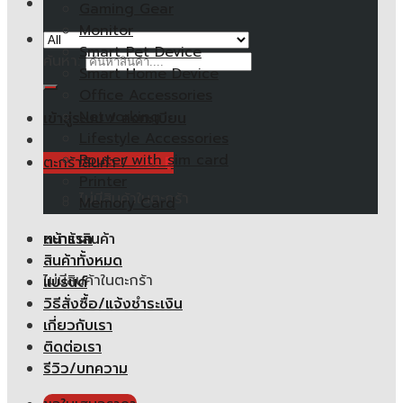
Gaming Gear
Monitor
Smart Pet Device
ค้นหา:
Smart Home Device
Office Accessories
Networking
เข้าสู่ระบบ / ลงทะเบียน
Lifestyle Accessories
Router with sim card
ตะกร้าสินค้า /
0.00
฿
Printer
ไม่มีสินค้าในตะกร้า
Memory Card
หน้าแรก
ตะกร้าสินค้า
สินค้าทั้งหมด
ไม่มีสินค้าในตะกร้า
แบรนด์
วิธีสั่งซื้อ/แจ้งชำระเงิน
เกี่ยวกับเรา
ติดต่อเรา
รีวิว/บทความ