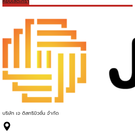
หยิบใส่ตะกร้า
บริษัท เจ ดิสทริบิวชั่น จำกัด