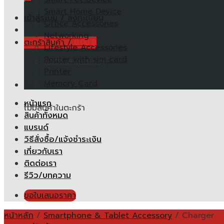
Smart Home Device
เข้าสู่ระบบ / ลงทะเบียน
Office Accessories
Networking
ตะกร้าสินค้า /
0.00
฿
Lifestyle Accessories
Router with sim card
ไม่มีสินค้าในตะกร้า
Printer
Memory Card
ตะกร้าสินค้า
หน้าแรก
ไม่มีสินค้าในตะกร้า
สินค้าทั้งหมด
แบรนด์
วิธีสั่งซื้อ/แจ้งชำระเงิน
เกี่ยวกับเรา
ติดต่อเรา
รีวิว/บทความ
ขอใบเสนอราคา
หน้าหลัก
/
Smartphone & Tablet Accessory
/
Charger