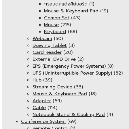
กรอบตกแต่งคีย์บอร์ด
(1)
Mouse & Keyboard Pad
(19)
Combo Set
(43)
Mouse
(215)
Keyboard
(68)
Webcam
(50)
Drawing Tablet
(3)
Card Reader
(20)
External DVD Drive
(2)
EPS (Emergency Power Systems)
(8)
UPS (Uninterruptible Power Supply)
(82)
Hub
(39)
Streaming Device
(33)
Mouse & Keyboard Pad
(18)
Adapter
(69)
Cable
(114)
Notebook Stand & Cooling Pad
(4)
Conference System
(69)
Remote Control
(1)