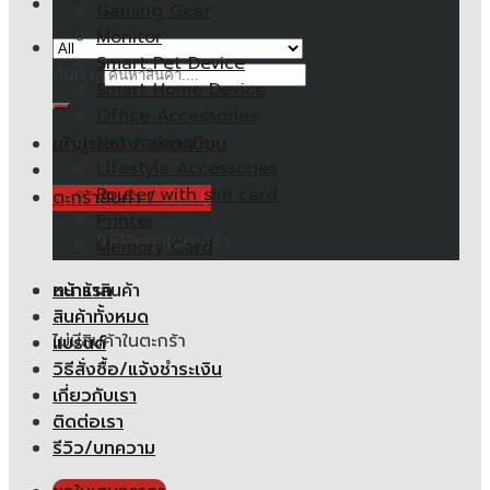
Gaming Gear
Monitor
Smart Pet Device
ค้นหา:
Smart Home Device
Office Accessories
Networking
เข้าสู่ระบบ / ลงทะเบียน
Lifestyle Accessories
Router with sim card
ตะกร้าสินค้า /
0.00
฿
Printer
ไม่มีสินค้าในตะกร้า
Memory Card
หน้าแรก
ตะกร้าสินค้า
สินค้าทั้งหมด
ไม่มีสินค้าในตะกร้า
แบรนด์
วิธีสั่งซื้อ/แจ้งชำระเงิน
เกี่ยวกับเรา
ติดต่อเรา
รีวิว/บทความ