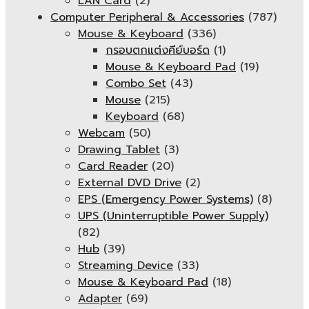
LAN Card
(2)
Computer Peripheral & Accessories
(787)
Mouse & Keyboard
(336)
กรอบตกแต่งคีย์บอร์ด
(1)
Mouse & Keyboard Pad
(19)
Combo Set
(43)
Mouse
(215)
Keyboard
(68)
Webcam
(50)
Drawing Tablet
(3)
Card Reader
(20)
External DVD Drive
(2)
EPS (Emergency Power Systems)
(8)
UPS (Uninterruptible Power Supply)
(82)
Hub
(39)
Streaming Device
(33)
Mouse & Keyboard Pad
(18)
Adapter
(69)