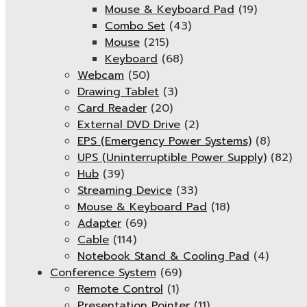
Mouse & Keyboard Pad
(19)
Combo Set
(43)
Mouse
(215)
Keyboard
(68)
Webcam
(50)
Drawing Tablet
(3)
Card Reader
(20)
External DVD Drive
(2)
EPS (Emergency Power Systems)
(8)
UPS (Uninterruptible Power Supply)
(82)
Hub
(39)
Streaming Device
(33)
Mouse & Keyboard Pad
(18)
Adapter
(69)
Cable
(114)
Notebook Stand & Cooling Pad
(4)
Conference System
(69)
Remote Control
(1)
Presentation Pointer
(11)