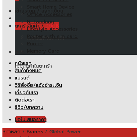
Smart Home Device
เข้าสู่ระบบ / ลงทะเบียน
Office Accessories
Networking
ตะกร้าสินค้า /
0.00
฿
Lifestyle Accessories
Router with sim card
ไม่มีสินค้าในตะกร้า
Printer
Memory Card
ตะกร้าสินค้า
หน้าแรก
ไม่มีสินค้าในตะกร้า
สินค้าทั้งหมด
แบรนด์
วิธีสั่งซื้อ/แจ้งชำระเงิน
เกี่ยวกับเรา
ติดต่อเรา
รีวิว/บทความ
ขอใบเสนอราคา
หน้าหลัก
/
Brands
/
Global Power