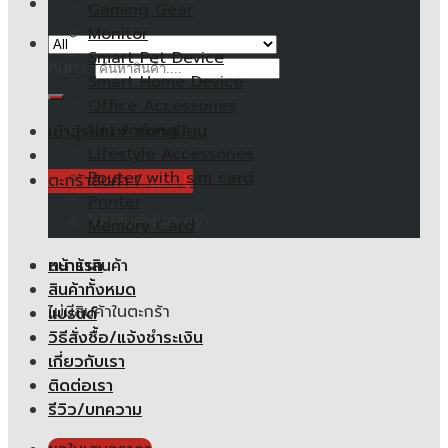
Gaming Gear
Monitor
Smart Pet Device
ค้นหา:
Smart Home Device
Office Accessories
Networking
เข้าสู่ระบบ / ลงทะเบียน
Lifestyle Accessories
Router with sim card
ตะกร้าสินค้า /
0.00
฿
Printer
ไม่มีสินค้าในตะกร้า
Memory Card
หน้าแรก
ตะกร้าสินค้า
สินค้าทั้งหมด
ไม่มีสินค้าในตะกร้า
แบรนด์
วิธีสั่งซื้อ/แจ้งชำระเงิน
เกี่ยวกับเรา
ติดต่อเรา
รีวิว/บทความ