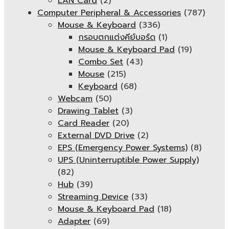
LAN Card
(2)
Computer Peripheral & Accessories
(787)
Mouse & Keyboard
(336)
กรอบตกแต่งคีย์บอร์ด
(1)
Mouse & Keyboard Pad
(19)
Combo Set
(43)
Mouse
(215)
Keyboard
(68)
Webcam
(50)
Drawing Tablet
(3)
Card Reader
(20)
External DVD Drive
(2)
EPS (Emergency Power Systems)
(8)
UPS (Uninterruptible Power Supply)
(82)
Hub
(39)
Streaming Device
(33)
Mouse & Keyboard Pad
(18)
Adapter
(69)