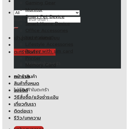
Gaming Gear
Monitor
Smart Pet Device
ค้นหา:
Smart Home Device
Office Accessories
Networking
เข้าสู่ระบบ / ลงทะเบียน
Lifestyle Accessories
Router with sim card
ตะกร้าสินค้า /
0.00
฿
Printer
ไม่มีสินค้าในตะกร้า
Memory Card
หน้าแรก
ตะกร้าสินค้า
สินค้าทั้งหมด
ไม่มีสินค้าในตะกร้า
แบรนด์
วิธีสั่งซื้อ/แจ้งชำระเงิน
เกี่ยวกับเรา
ติดต่อเรา
รีวิว/บทความ