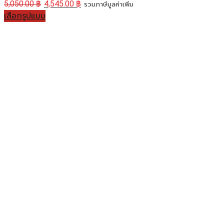
5,050.00
฿
4,545.00
฿
รวมภาษีมูลค่าเพิ่ม
เลือกรูปแบบ