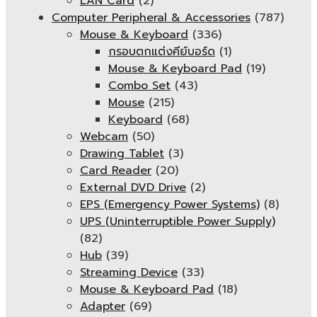
LAN Card
(2)
Computer Peripheral & Accessories
(787)
Mouse & Keyboard
(336)
กรอบตกแต่งคีย์บอร์ด
(1)
Mouse & Keyboard Pad
(19)
Combo Set
(43)
Mouse
(215)
Keyboard
(68)
Webcam
(50)
Drawing Tablet
(3)
Card Reader
(20)
External DVD Drive
(2)
EPS (Emergency Power Systems)
(8)
UPS (Uninterruptible Power Supply)
(82)
Hub
(39)
Streaming Device
(33)
Mouse & Keyboard Pad
(18)
Adapter
(69)