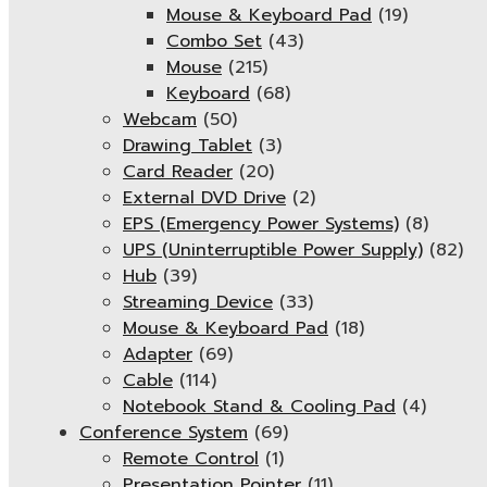
Mouse & Keyboard Pad
(19)
Combo Set
(43)
Mouse
(215)
Keyboard
(68)
Webcam
(50)
Drawing Tablet
(3)
Card Reader
(20)
External DVD Drive
(2)
EPS (Emergency Power Systems)
(8)
UPS (Uninterruptible Power Supply)
(82)
Hub
(39)
Streaming Device
(33)
Mouse & Keyboard Pad
(18)
Adapter
(69)
Cable
(114)
Notebook Stand & Cooling Pad
(4)
Conference System
(69)
Remote Control
(1)
Presentation Pointer
(11)