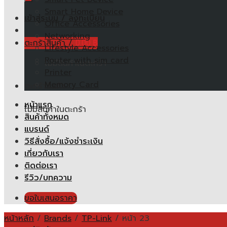
Smart Home Device
เข้าสู่ระบบ / ลงทะเบียน
Office Accessories
Networking
ตะกร้าสินค้า /
0.00
฿
Lifestyle Accessories
Router with sim card
ไม่มีสินค้าในตะกร้า
Printer
Memory Card
ตะกร้าสินค้า
หน้าแรก
ไม่มีสินค้าในตะกร้า
สินค้าทั้งหมด
แบรนด์
วิธีสั่งซื้อ/แจ้งชำระเงิน
เกี่ยวกับเรา
ติดต่อเรา
รีวิว/บทความ
ขอใบเสนอราคา
หน้าหลัก
/
Brands
/
TP-Link
/
หน้า 23