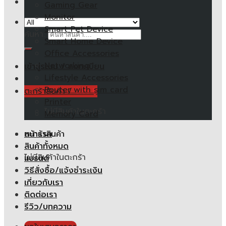
Gaming Gear
Monitor
Smart Pet Device
ค้นหา:
Smart Home Device
Office Accessories
Networking
เข้าสู่ระบบ / ลงทะเบียน
Lifestyle Accessories
Router with sim card
ตะกร้าสินค้า /
0.00
฿
Printer
ไม่มีสินค้าในตะกร้า
Memory Card
หน้าแรก
ตะกร้าสินค้า
สินค้าทั้งหมด
ไม่มีสินค้าในตะกร้า
แบรนด์
วิธีสั่งซื้อ/แจ้งชำระเงิน
เกี่ยวกับเรา
ติดต่อเรา
รีวิว/บทความ