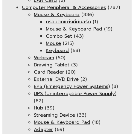
LAN Card
(2)
Computer Peripheral & Accessories
(787)
Mouse & Keyboard
(336)
กรอบตกแต่งคีย์บอร์ด
(1)
Mouse & Keyboard Pad
(19)
Combo Set
(43)
Mouse
(215)
Keyboard
(68)
Webcam
(50)
Drawing Tablet
(3)
Card Reader
(20)
External DVD Drive
(2)
EPS (Emergency Power Systems)
(8)
UPS (Uninterruptible Power Supply)
(82)
Hub
(39)
Streaming Device
(33)
Mouse & Keyboard Pad
(18)
Adapter
(69)