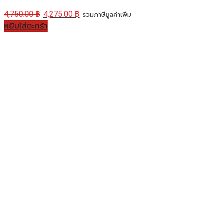
4,750.00
฿
4,275.00
฿
รวมภาษีมูลค่าเพิ่ม
หยิบใส่ตะกร้า