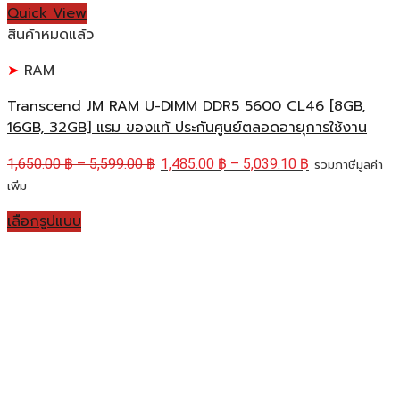
Quick View
สินค้าหมดแล้ว
RAM
Transcend JM RAM U-DIMM DDR5 5600 CL46 [8GB,
16GB, 32GB] แรม ของแท้ ประกันศูนย์ตลอดอายุการใช้งาน
1,650.00
฿
–
5,599.00
฿
1,485.00
฿
–
5,039.10
฿
รวมภาษีมูลค่า
เพิ่ม
เลือกรูปแบบ