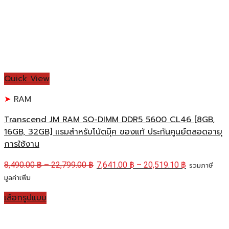
Quick View
RAM
Transcend JM RAM SO-DIMM DDR5 5600 CL46 [8GB,
16GB, 32GB] แรมสำหรับโน้ตบุ๊ค ของแท้ ประกันศูนย์ตลอดอายุ
การใช้งาน
8,490.00
฿
–
22,799.00
฿
7,641.00
฿
–
20,519.10
฿
รวมภาษี
มูลค่าเพิ่ม
เลือกรูปแบบ