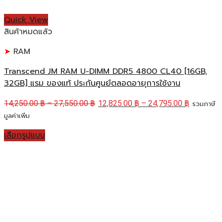
Quick View
สินค้าหมดแล้ว
RAM
Transcend JM RAM U-DIMM DDR5 4800 CL40 [16GB,
32GB] แรม ของแท้ ประกันศูนย์ตลอดอายุการใช้งาน
14,250.00
฿
–
27,550.00
฿
12,825.00
฿
–
24,795.00
฿
รวมภาษี
มูลค่าเพิ่ม
เลือกรูปแบบ