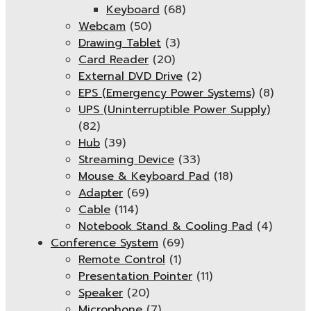
Keyboard
(68)
Webcam
(50)
Drawing Tablet
(3)
Card Reader
(20)
External DVD Drive
(2)
EPS (Emergency Power Systems)
(8)
UPS (Uninterruptible Power Supply)
(82)
Hub
(39)
Streaming Device
(33)
Mouse & Keyboard Pad
(18)
Adapter
(69)
Cable
(114)
Notebook Stand & Cooling Pad
(4)
Conference System
(69)
Remote Control
(1)
Presentation Pointer
(11)
Speaker
(20)
Microphone
(7)