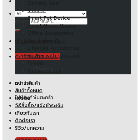
Gaming Gear
Monitor
Smart Pet Device
ค้นหา:
Smart Home Device
Office Accessories
Networking
เข้าสู่ระบบ / ลงทะเบียน
Lifestyle Accessories
Router with sim card
ตะกร้าสินค้า /
0.00
฿
Printer
ไม่มีสินค้าในตะกร้า
Memory Card
หน้าแรก
ตะกร้าสินค้า
สินค้าทั้งหมด
ไม่มีสินค้าในตะกร้า
แบรนด์
วิธีสั่งซื้อ/แจ้งชำระเงิน
เกี่ยวกับเรา
ติดต่อเรา
รีวิว/บทความ