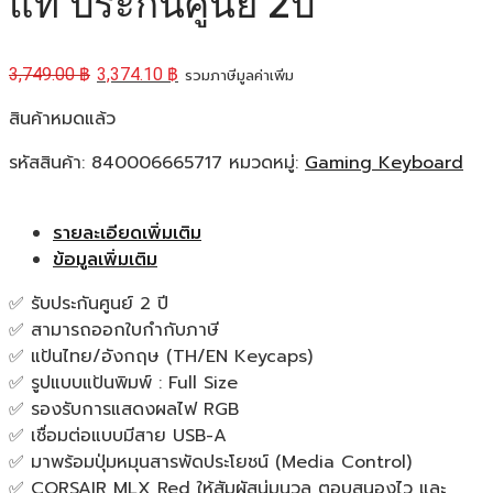
แท้ ประกันศูนย์ 2ปี
3,749.00
฿
3,374.10
฿
รวมภาษีมูลค่าเพิ่ม
สินค้าหมดแล้ว
รหัสสินค้า:
840006665717
หมวดหมู่:
Gaming Keyboard
รายละเอียดเพิ่มเติม
ข้อมูลเพิ่มเติม
✅ รับประกันศูนย์ 2 ปี
✅ สามารถออกใบกำกับภาษี
✅ แป้นไทย/อังกฤษ (TH/EN Keycaps)
✅ รูปแบบแป้นพิมพ์ : Full Size
✅ รองรับการแสดงผลไฟ RGB
✅ เชื่อมต่อแบบมีสาย USB-A
✅ มาพร้อมปุ่มหมุนสารพัดประโยชน์ (Media Control)
✅ CORSAIR MLX Red ให้สัมผัสนุ่มนวล ตอบสนองไว และ