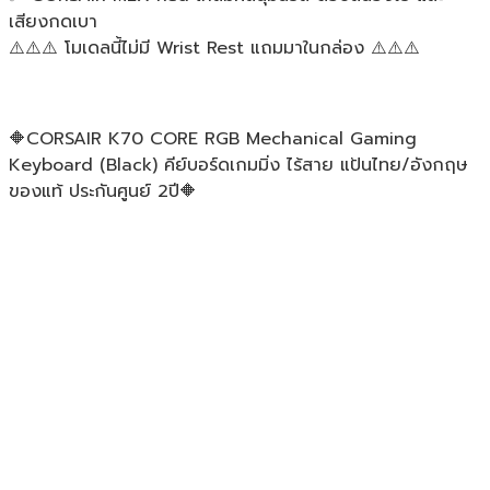
เสียงกดเบา
⚠️⚠️⚠️ โมเดลนี้ไม่มี Wrist Rest แถมมาในกล่อง ⚠️⚠️⚠️
🔶CORSAIR K70 CORE RGB Mechanical Gaming
Keyboard (Black) คีย์บอร์ดเกมมิ่ง ไร้สาย แป้นไทย/อังกฤษ
ของแท้ ประกันศูนย์ 2ปี🔶