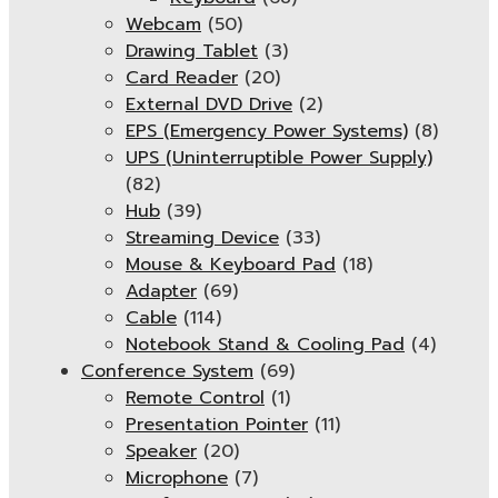
Webcam
(50)
Drawing Tablet
(3)
Card Reader
(20)
External DVD Drive
(2)
EPS (Emergency Power Systems)
(8)
UPS (Uninterruptible Power Supply)
(82)
Hub
(39)
Streaming Device
(33)
Mouse & Keyboard Pad
(18)
Adapter
(69)
Cable
(114)
Notebook Stand & Cooling Pad
(4)
Conference System
(69)
Remote Control
(1)
Presentation Pointer
(11)
Speaker
(20)
Microphone
(7)