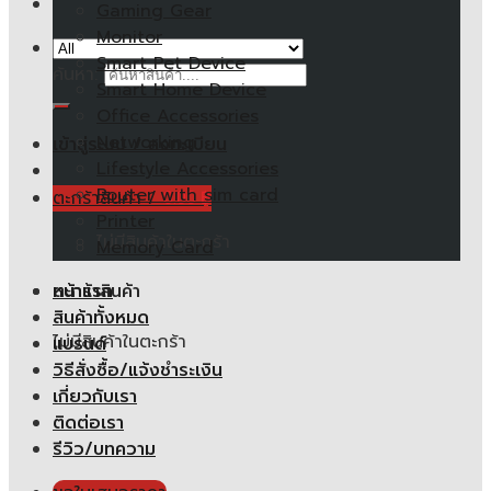
Gaming Gear
Monitor
Smart Pet Device
ค้นหา:
Smart Home Device
Office Accessories
Networking
เข้าสู่ระบบ / ลงทะเบียน
Lifestyle Accessories
Router with sim card
ตะกร้าสินค้า /
0.00
฿
Printer
ไม่มีสินค้าในตะกร้า
Memory Card
หน้าแรก
ตะกร้าสินค้า
สินค้าทั้งหมด
ไม่มีสินค้าในตะกร้า
แบรนด์
วิธีสั่งซื้อ/แจ้งชำระเงิน
เกี่ยวกับเรา
ติดต่อเรา
รีวิว/บทความ