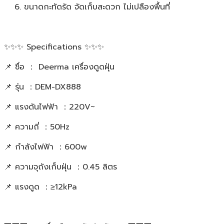
ขนาดกะทัดรัด จัดเก็บสะดวก ไม่เปลืองพื้นที่
✨✨✨ Specifications ✨✨✨
📌 ชื่อ ： Deerma เครื่องดูดฝุ่น
📌 รุ่น ：DEM-DX888
📌 แรงดันไฟฟ้า ：220V~
📌 ความถี่ ：50Hz
📌 กำลังไฟฟ้า ：600w
📌 ความจุถังเก็บฝุ่น ：0.45 ลิตร
📌 แรงดูด ：≥12kPa