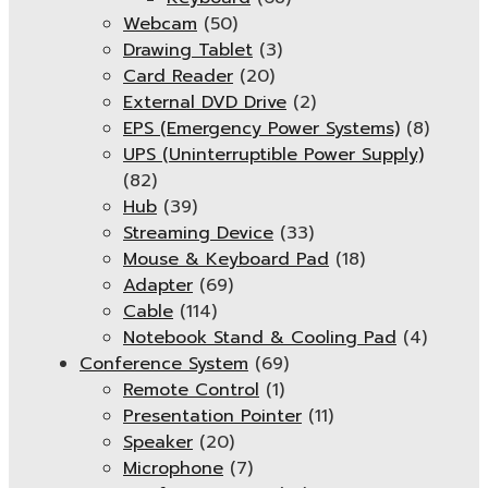
Webcam
(50)
Drawing Tablet
(3)
Card Reader
(20)
External DVD Drive
(2)
EPS (Emergency Power Systems)
(8)
UPS (Uninterruptible Power Supply)
(82)
Hub
(39)
Streaming Device
(33)
Mouse & Keyboard Pad
(18)
Adapter
(69)
Cable
(114)
Notebook Stand & Cooling Pad
(4)
Conference System
(69)
Remote Control
(1)
Presentation Pointer
(11)
Speaker
(20)
Microphone
(7)