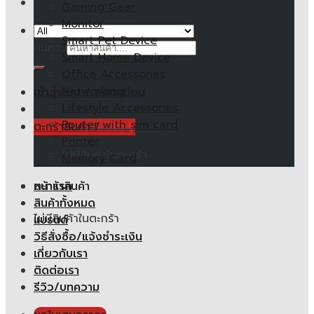
Gaming Gear
Monitor
Smart Pet Device
ค้นหา:
Smart Home Device
Office Accessories
Networking
เข้าสู่ระบบ / ลงทะเบียน
Lifestyle Accessories
Router with sim card
ตะกร้าสินค้า /
0.00
฿
Printer
ไม่มีสินค้าในตะกร้า
Memory Card
หน้าแรก
ตะกร้าสินค้า
สินค้าทั้งหมด
ไม่มีสินค้าในตะกร้า
แบรนด์
วิธีสั่งซื้อ/แจ้งชำระเงิน
เกี่ยวกับเรา
ติดต่อเรา
รีวิว/บทความ