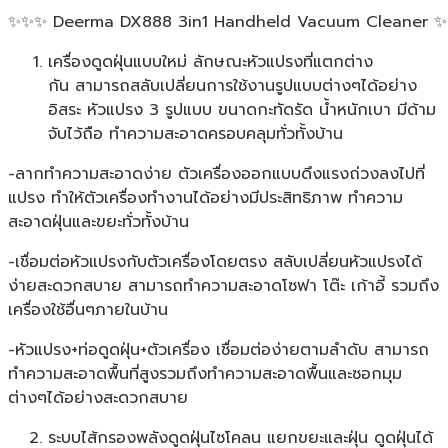
✨✨✨ Deerma DX888 3in1 Handheld Vacuum Cleaner 
เครื่องดูดฝุ่นแบบใหม่ ลักษณะหัวแปรงที่แตกต่าง
กัน สามารถสลับเปลี่ยนการใช้งานรูปแบบต่างๆได้อย่าง
อิสระ หัวแปรง 3 รูปแบบ ขนาดกะทัดรัด น้ำหนักเบา มีด้าม
จับไว้ถือ ทำความสะอาดครอบคลุมทั่วทั้งบ้าน
-ลากทำความสะอาดง่าย ตัวเครื่องออกแบบดึงแรงถ่วงลงไปที่
แปรง ทำให้ตัวเครื่องทำงานได้อย่างมีประสิทธิภาพ ทำความ
สะอาดฝุ่นและขยะทั่วทั้งบ้าน
-เชื่อมต่อหัวแปรงกับตัวเครื่องโดยตรง สลับเปลี่ยนหัวแปรงได้
ง่ายสะดวกสบาย สามารถทำความสะอาดโซฟา โต๊ะ เก้าอี้ รวมถึง
เครื่องใช้อื่นๆภายในบ้าน
-หัวแปรง+ท่อดูดฝุ่น+ตัวเครื่อง เชื่อมต่อง่ายตามลำดับ สามารถ
ทำความสะอาดพื้นที่สูงรวมถึงทำความสะอาดพื้นและซอกมุม
ต่างๆได้อย่างสะดวกสบาย
ระบบไส้กรองพลังดูดฝุ่นไซโคลน แยกขยะและฝุ่น ดูดฝุ่นได้