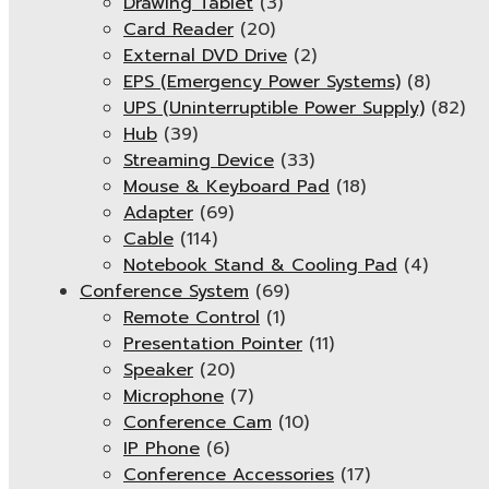
Drawing Tablet
(3)
Card Reader
(20)
External DVD Drive
(2)
EPS (Emergency Power Systems)
(8)
UPS (Uninterruptible Power Supply)
(82)
Hub
(39)
Streaming Device
(33)
Mouse & Keyboard Pad
(18)
Adapter
(69)
Cable
(114)
Notebook Stand & Cooling Pad
(4)
Conference System
(69)
Remote Control
(1)
Presentation Pointer
(11)
Speaker
(20)
Microphone
(7)
Conference Cam
(10)
IP Phone
(6)
Conference Accessories
(17)