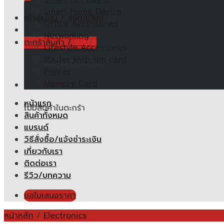
Smart Home Device
เข้าสู่ระบบ / ลงทะเบียน
Office Accessories
Networking
ตะกร้าสินค้า /
0.00
฿
Lifestyle Accessories
Router with sim card
ไม่มีสินค้าในตะกร้า
Printer
Memory Card
ตะกร้าสินค้า
หน้าแรก
ไม่มีสินค้าในตะกร้า
สินค้าทั้งหมด
แบรนด์
วิธีสั่งซื้อ/แจ้งชำระเงิน
เกี่ยวกับเรา
ติดต่อเรา
รีวิว/บทความ
ขอใบเสนอราคา
หน้าหลัก
/
Electronics