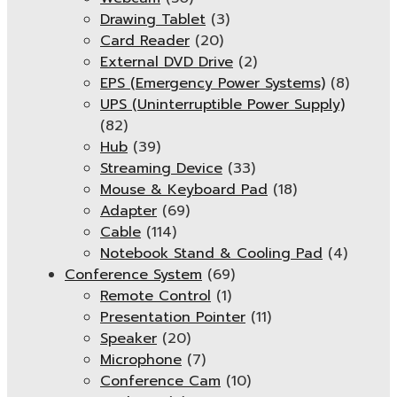
Drawing Tablet
(3)
Card Reader
(20)
External DVD Drive
(2)
EPS (Emergency Power Systems)
(8)
UPS (Uninterruptible Power Supply)
(82)
Hub
(39)
Streaming Device
(33)
Mouse & Keyboard Pad
(18)
Adapter
(69)
Cable
(114)
Notebook Stand & Cooling Pad
(4)
Conference System
(69)
Remote Control
(1)
Presentation Pointer
(11)
Speaker
(20)
Microphone
(7)
Conference Cam
(10)