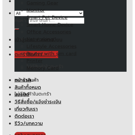
Gaming Gear
Monitor
Smart Pet Device
ค้นหา:
Smart Home Device
Office Accessories
Networking
เข้าสู่ระบบ / ลงทะเบียน
Lifestyle Accessories
Router with sim card
ตะกร้าสินค้า /
0.00
฿
Printer
ไม่มีสินค้าในตะกร้า
Memory Card
หน้าแรก
ตะกร้าสินค้า
สินค้าทั้งหมด
ไม่มีสินค้าในตะกร้า
แบรนด์
วิธีสั่งซื้อ/แจ้งชำระเงิน
เกี่ยวกับเรา
ติดต่อเรา
รีวิว/บทความ