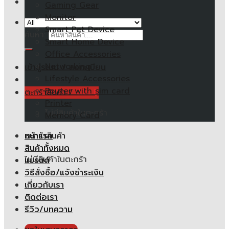
Gaming Gear
Monitor
Smart Pet Device
ค้นหา:
Smart Home Device
Office Accessories
Networking
เข้าสู่ระบบ / ลงทะเบียน
Lifestyle Accessories
Router with sim card
ตะกร้าสินค้า /
0.00
฿
Printer
ไม่มีสินค้าในตะกร้า
Memory Card
หน้าแรก
ตะกร้าสินค้า
สินค้าทั้งหมด
ไม่มีสินค้าในตะกร้า
แบรนด์
วิธีสั่งซื้อ/แจ้งชำระเงิน
เกี่ยวกับเรา
ติดต่อเรา
รีวิว/บทความ