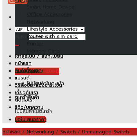
Smart Home Device
Office Accessories
Networking
Lifestyle Accessories
Router with sim card
ค้นหา:
Printer
Memory Card
เข้าสู่ระบบ / ลงทะเบียน
หน้าแรก
สินค้าทั้งหมด
ตะกร้าสินค้า /
0.00
฿
แบรนด์
ไม่มีสินค้าในตะกร้า
วิธีสั่งซื้อ/แจ้งชำระเงิน
เกี่ยวกับเรา
ตะกร้าสินค้า
ติดต่อเรา
รีวิว/บทความ
ไม่มีสินค้าในตะกร้า
ขอใบเสนอราคา
หน้าหลัก
/
Networking
/
Switch
/
Unmanaged Switch