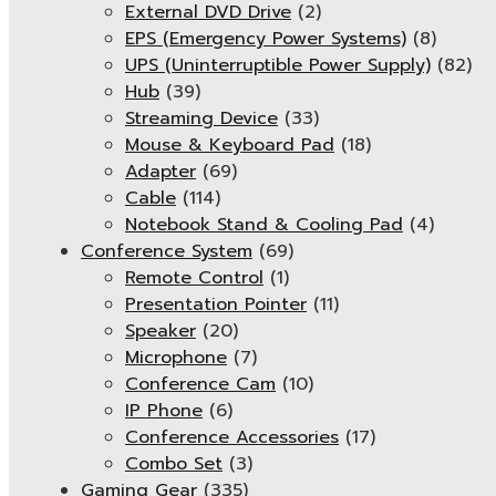
External DVD Drive
(2)
EPS (Emergency Power Systems)
(8)
UPS (Uninterruptible Power Supply)
(82)
Hub
(39)
Streaming Device
(33)
Mouse & Keyboard Pad
(18)
Adapter
(69)
Cable
(114)
Notebook Stand & Cooling Pad
(4)
Conference System
(69)
Remote Control
(1)
Presentation Pointer
(11)
Speaker
(20)
Microphone
(7)
Conference Cam
(10)
IP Phone
(6)
Conference Accessories
(17)
Combo Set
(3)
Gaming Gear
(335)