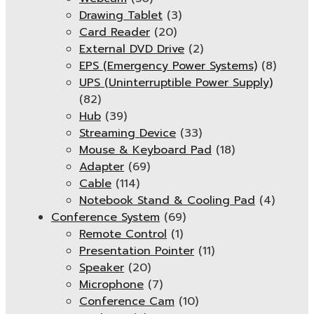
Drawing Tablet
(3)
Card Reader
(20)
External DVD Drive
(2)
EPS (Emergency Power Systems)
(8)
UPS (Uninterruptible Power Supply)
(82)
Hub
(39)
Streaming Device
(33)
Mouse & Keyboard Pad
(18)
Adapter
(69)
Cable
(114)
Notebook Stand & Cooling Pad
(4)
Conference System
(69)
Remote Control
(1)
Presentation Pointer
(11)
Speaker
(20)
Microphone
(7)
Conference Cam
(10)