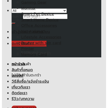
Gaming Gear
Monitor
Smart Pet Device
ค้นหา:
Smart Home Device
Office Accessories
Networking
เข้าสู่ระบบ / ลงทะเบียน
Lifestyle Accessories
Router with sim card
ตะกร้าสินค้า /
0.00
฿
Printer
ไม่มีสินค้าในตะกร้า
Memory Card
หน้าแรก
ตะกร้าสินค้า
สินค้าทั้งหมด
ไม่มีสินค้าในตะกร้า
แบรนด์
วิธีสั่งซื้อ/แจ้งชำระเงิน
เกี่ยวกับเรา
ติดต่อเรา
รีวิว/บทความ