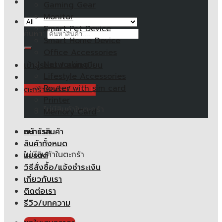
Gaming Gear
Monitor
Smart Pet Device
ค้นหา:
Smart Home Device
Office Accessories
Networking
เข้าสู่ระบบ / ลงทะเบียน
Lifestyle Accessories
Router with sim card
ตะกร้าสินค้า /
0.00
฿
Printer
ไม่มีสินค้าในตะกร้า
Memory Card
หน้าแรก
ตะกร้าสินค้า
สินค้าทั้งหมด
ไม่มีสินค้าในตะกร้า
แบรนด์
วิธีสั่งซื้อ/แจ้งชำระเงิน
เกี่ยวกับเรา
ติดต่อเรา
รีวิว/บทความ