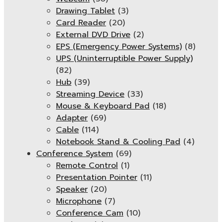
Drawing Tablet
(3)
Card Reader
(20)
External DVD Drive
(2)
EPS (Emergency Power Systems)
(8)
UPS (Uninterruptible Power Supply)
(82)
Hub
(39)
Streaming Device
(33)
Mouse & Keyboard Pad
(18)
Adapter
(69)
Cable
(114)
Notebook Stand & Cooling Pad
(4)
Conference System
(69)
Remote Control
(1)
Presentation Pointer
(11)
Speaker
(20)
Microphone
(7)
Conference Cam
(10)