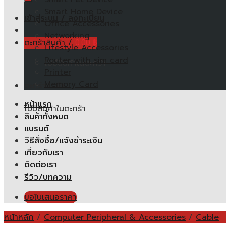
Smart Home Device
เข้าสู่ระบบ / ลงทะเบียน
Office Accessories
Networking
ตะกร้าสินค้า /
0.00
฿
Lifestyle Accessories
Router with sim card
ไม่มีสินค้าในตะกร้า
Printer
Memory Card
ตะกร้าสินค้า
หน้าแรก
ไม่มีสินค้าในตะกร้า
สินค้าทั้งหมด
แบรนด์
วิธีสั่งซื้อ/แจ้งชำระเงิน
เกี่ยวกับเรา
ติดต่อเรา
รีวิว/บทความ
ขอใบเสนอราคา
หน้าหลัก
/
Computer Peripheral & Accessories
/
Cable