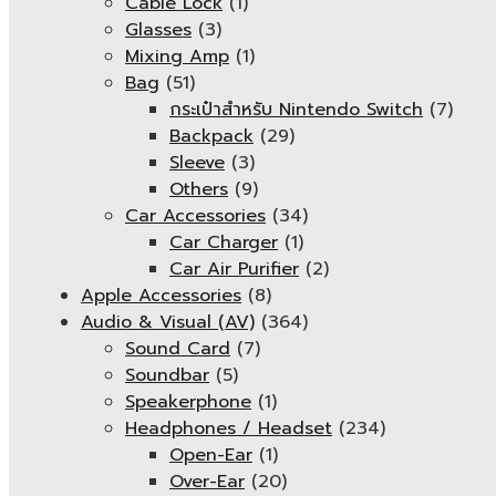
Cable Lock
(1)
Glasses
(3)
Mixing Amp
(1)
Bag
(51)
กระเป๋าสำหรับ Nintendo Switch
(7)
Backpack
(29)
Sleeve
(3)
Others
(9)
Car Accessories
(34)
Car Charger
(1)
Car Air Purifier
(2)
Apple Accessories
(8)
Audio & Visual (AV)
(364)
Sound Card
(7)
Soundbar
(5)
Speakerphone
(1)
Headphones / Headset
(234)
Open-Ear
(1)
Over-Ear
(20)