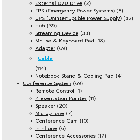
External DVD Drive
(2)
EPS (Emergency Power Systems)
(8)
UPS (Uninterruptible Power Supply)
(82)
Hub
(39)
Streaming Device
(33)
Mouse & Keyboard Pad
(18)
Adapter
(69)
Cable
(114)
Notebook Stand & Cooling Pad
(4)
Conference System
(69)
Remote Control
(1)
Presentation Pointer
(11)
Speaker
(20)
Microphone
(7)
Conference Cam
(10)
IP Phone
(6)
Conference Accessories
(17)