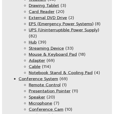
Drawing Tablet
(3)
Card Reader
(20)
External DVD Drive
(2)
EPS (Emergency Power Systems)
(8)
UPS (Uninterruptible Power Supply)
(82)
Hub
(39)
Streaming Device
(33)
Mouse & Keyboard Pad
(18)
Adapter
(69)
Cable
(114)
Notebook Stand & Cooling Pad
(4)
Conference System
(69)
Remote Control
(1)
Presentation Pointer
(11)
Speaker
(20)
Microphone
(7)
Conference Cam
(10)