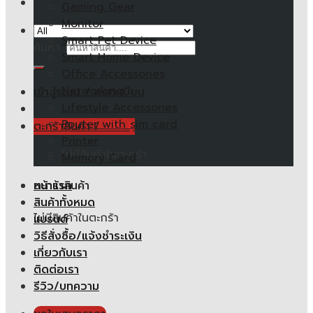
Gaming Gear
Monitor
Smart Pet Device
ค้นหา:
Smart Home Device
Office Accessories
Networking
เข้าสู่ระบบ / ลงทะเบียน
Lifestyle Accessories
Router with sim card
ตะกร้าสินค้า /
0.00
฿
Printer
ไม่มีสินค้าในตะกร้า
Memory Card
หน้าแรก
ตะกร้าสินค้า
สินค้าทั้งหมด
ไม่มีสินค้าในตะกร้า
แบรนด์
วิธีสั่งซื้อ/แจ้งชำระเงิน
เกี่ยวกับเรา
ติดต่อเรา
รีวิว/บทความ