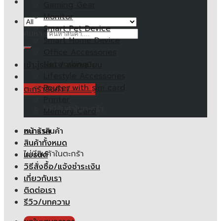
Gaming Gear
Monitor
Smart Pet Device
ค้นหา:
Smart Home Device
Office Accessories
Networking
เข้าสู่ระบบ / ลงทะเบียน
Lifestyle Accessories
Router with sim card
ตะกร้าสินค้า /
0.00
฿
Printer
ไม่มีสินค้าในตะกร้า
Memory Card
หน้าแรก
ตะกร้าสินค้า
สินค้าทั้งหมด
ไม่มีสินค้าในตะกร้า
แบรนด์
วิธีสั่งซื้อ/แจ้งชำระเงิน
เกี่ยวกับเรา
ติดต่อเรา
รีวิว/บทความ