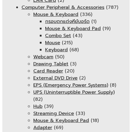
LAN Card
(2)
Computer Peripheral & Accessories
(787)
Mouse & Keyboard
(336)
กรอบตกแต่งคีย์บอร์ด
(1)
Mouse & Keyboard Pad
(19)
Combo Set
(43)
Mouse
(215)
Keyboard
(68)
Webcam
(50)
Drawing Tablet
(3)
Card Reader
(20)
External DVD Drive
(2)
EPS (Emergency Power Systems)
(8)
UPS (Uninterruptible Power Supply)
(82)
Hub
(39)
Streaming Device
(33)
Mouse & Keyboard Pad
(18)
Adapter
(69)