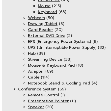
Combo Set
(43)
Mouse
(215)
Keyboard
(68)
Webcam
(50)
Drawing Tablet
(3)
Card Reader
(20)
External DVD Drive
(2)
EPS (Emergency Power Systems)
(8)
UPS (Uninterruptible Power Supply)
(82)
Hub
(39)
Streaming Device
(33)
Mouse & Keyboard Pad
(18)
Adapter
(69)
Cable
(114)
Notebook Stand & Cooling Pad
(4)
Conference System
(69)
Remote Control
(1)
Presentation Pointer
(11)
Speaker
(20)