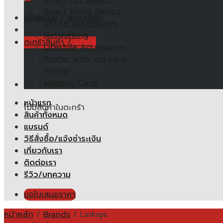
Smart Home Device
เข้าสู่ระบบ / ลงทะเบียน
Office Accessories
Networking
ตะกร้าสินค้า /
0.00
฿
Lifestyle Accessories
Router with sim card
ไม่มีสินค้าในตะกร้า
Printer
Memory Card
ตะกร้าสินค้า
หน้าแรก
ไม่มีสินค้าในตะกร้า
สินค้าทั้งหมด
แบรนด์
วิธีสั่งซื้อ/แจ้งชำระเงิน
เกี่ยวกับเรา
ติดต่อเรา
รีวิว/บทความ
ขอใบเสนอราคา
หน้าหลัก
/
Brands
/
Linksys