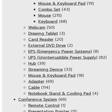
Mouse & Keyboard Pad
(19)
Combo Set
(43)
Mouse
(215)
Keyboard
(68)
Webcam
(50)
Drawing Tablet
(3)
Card Reader
(20)
External DVD Drive
(2)
EPS (Emergency Power Systems)
(8)
UPS (Uninterruptible Power Supply)
(82)
Hub
(39)
Streaming Device
(33)
Mouse & Keyboard Pad
(18)
Adapter
(69)
Cable
(114)
Notebook Stand & Cooling Pad
(4)
Conference System
(69)
Remote Control
(1)
Presentation Pointer
(11)