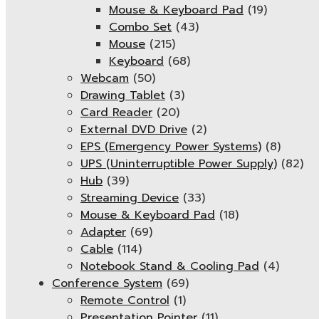
Mouse & Keyboard Pad
(19)
Combo Set
(43)
Mouse
(215)
Keyboard
(68)
Webcam
(50)
Drawing Tablet
(3)
Card Reader
(20)
External DVD Drive
(2)
EPS (Emergency Power Systems)
(8)
UPS (Uninterruptible Power Supply)
(82)
Hub
(39)
Streaming Device
(33)
Mouse & Keyboard Pad
(18)
Adapter
(69)
Cable
(114)
Notebook Stand & Cooling Pad
(4)
Conference System
(69)
Remote Control
(1)
Presentation Pointer
(11)