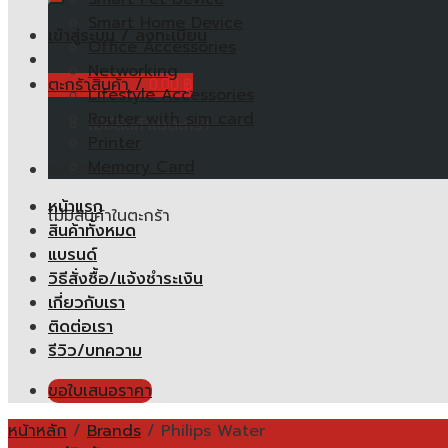
Smart Home Device
เข้าสู่ระบบ / ลงทะเบียน
Office Accessories
Networking
ตะกร้าสินค้า /
0.00
฿
Lifestyle Accessories
Router with sim card
ไม่มีสินค้าในตะกร้า
Printer
Memory Card
ตะกร้าสินค้า
หน้าแรก
ไม่มีสินค้าในตะกร้า
สินค้าทั้งหมด
แบรนด์
วิธีสั่งซื้อ/แจ้งชำระเงิน
เกี่ยวกับเรา
ติดต่อเรา
รีวิว/บทความ
ขอใบเสนอราคา
หน้าหลัก
/
Brands
/
Philips Water