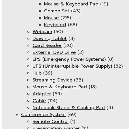
Mouse & Keyboard Pad
(19)
Combo Set
(43)
Mouse
(215)
Keyboard
(68)
Webcam
(50)
Drawing Tablet
(3)
Card Reader
(20)
External DVD Drive
(2)
EPS (Emergency Power Systems)
(8)
UPS (Uninterruptible Power Supply)
(82)
Hub
(39)
Streaming Device
(33)
Mouse & Keyboard Pad
(18)
Adapter
(69)
Cable
(114)
Notebook Stand & Cooling Pad
(4)
Conference System
(69)
Remote Control
(1)
Presentation Pointer
(11)