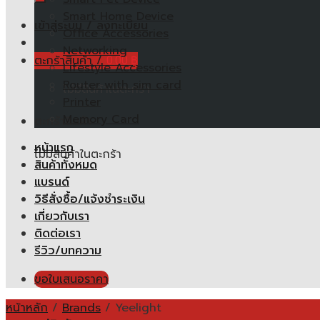
Smart Home Device
เข้าสู่ระบบ / ลงทะเบียน
Office Accessories
Networking
ตะกร้าสินค้า /
0.00
฿
Lifestyle Accessories
Router with sim card
ไม่มีสินค้าในตะกร้า
Printer
Memory Card
ตะกร้าสินค้า
หน้าแรก
ไม่มีสินค้าในตะกร้า
สินค้าทั้งหมด
แบรนด์
วิธีสั่งซื้อ/แจ้งชำระเงิน
เกี่ยวกับเรา
ติดต่อเรา
รีวิว/บทความ
ขอใบเสนอราคา
หน้าหลัก
/
Brands
/
Yeelight