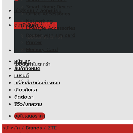
Smart Home Device
เข้าสู่ระบบ / ลงทะเบียน
Office Accessories
Networking
ตะกร้าสินค้า /
0.00
฿
Lifestyle Accessories
Router with sim card
ไม่มีสินค้าในตะกร้า
Printer
Memory Card
ตะกร้าสินค้า
หน้าแรก
ไม่มีสินค้าในตะกร้า
สินค้าทั้งหมด
แบรนด์
วิธีสั่งซื้อ/แจ้งชำระเงิน
เกี่ยวกับเรา
ติดต่อเรา
รีวิว/บทความ
ขอใบเสนอราคา
หน้าหลัก
/
Brands
/
ZTE