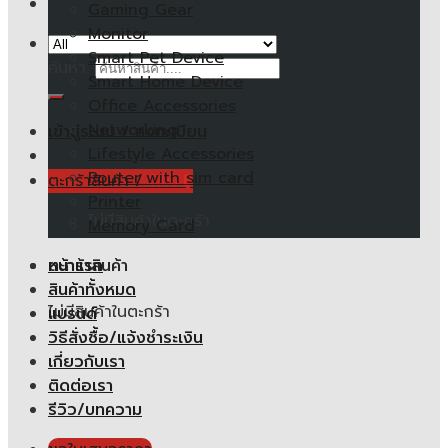
Gaming Gear
Monitor
Smart Pet Device
ค้นหา:
Smart Home Device
Office Accessories
Networking
เข้าสู่ระบบ / ลงทะเบียน
Lifestyle Accessories
Router with sim card
ตะกร้าสินค้า /
0.00
฿
Printer
ไม่มีสินค้าในตะกร้า
Memory Card
หน้าแรก
ตะกร้าสินค้า
สินค้าทั้งหมด
ไม่มีสินค้าในตะกร้า
แบรนด์
วิธีสั่งซื้อ/แจ้งชำระเงิน
เกี่ยวกับเรา
ติดต่อเรา
รีวิว/บทความ