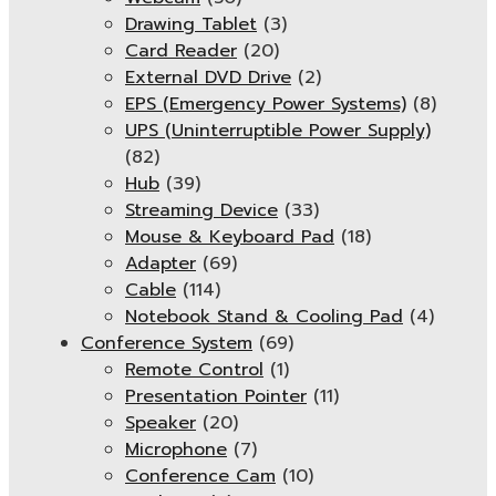
Drawing Tablet
(3)
Card Reader
(20)
External DVD Drive
(2)
EPS (Emergency Power Systems)
(8)
UPS (Uninterruptible Power Supply)
(82)
Hub
(39)
Streaming Device
(33)
Mouse & Keyboard Pad
(18)
Adapter
(69)
Cable
(114)
Notebook Stand & Cooling Pad
(4)
Conference System
(69)
Remote Control
(1)
Presentation Pointer
(11)
Speaker
(20)
Microphone
(7)
Conference Cam
(10)