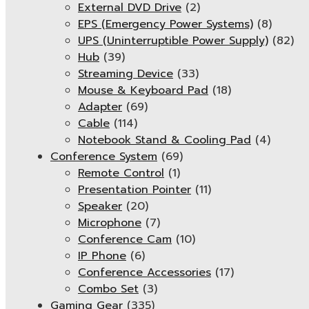
External DVD Drive
(2)
EPS (Emergency Power Systems)
(8)
UPS (Uninterruptible Power Supply)
(82)
Hub
(39)
Streaming Device
(33)
Mouse & Keyboard Pad
(18)
Adapter
(69)
Cable
(114)
Notebook Stand & Cooling Pad
(4)
Conference System
(69)
Remote Control
(1)
Presentation Pointer
(11)
Speaker
(20)
Microphone
(7)
Conference Cam
(10)
IP Phone
(6)
Conference Accessories
(17)
Combo Set
(3)
Gaming Gear
(335)