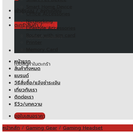
Smart Home Device
เข้าสู่ระบบ / ลงทะเบียน
Office Accessories
Networking
ตะกร้าสินค้า /
0.00
฿
Lifestyle Accessories
Router with sim card
ไม่มีสินค้าในตะกร้า
Printer
Memory Card
ตะกร้าสินค้า
หน้าแรก
ไม่มีสินค้าในตะกร้า
สินค้าทั้งหมด
แบรนด์
วิธีสั่งซื้อ/แจ้งชำระเงิน
เกี่ยวกับเรา
ติดต่อเรา
รีวิว/บทความ
ขอใบเสนอราคา
หน้าหลัก
/
Gaming Gear
/
Gaming Headset